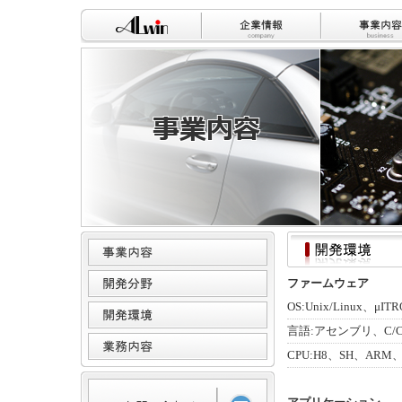
ファームウェア
OS:Unix/Linux、μIT
言語:アセンブリ、C/C
CPU:H8、SH、ARM、Bl